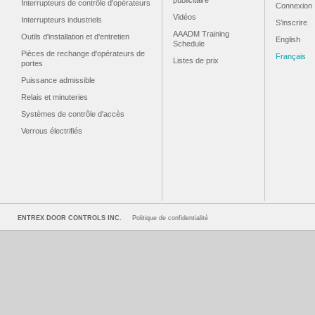
publicitaire
Interrupteurs de contrôle d'opérateurs
Connexion
Vidéos
Interrupteurs industriels
S’inscrire
AAADM Training
Outils d'installation et d'entretien
English
Schedule
Pièces de rechange d'opérateurs de
Français
Listes de prix
portes
Puissance admissible
Relais et minuteries
Systèmes de contrôle d'accès
Verrous électrifiés
ENTREX DOOR CONTROLS INC.
Politique de confidentialité