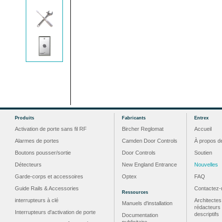
Produits
Fabricants
Entrex
Activation de porte sans fil RF
Bircher Reglomat
Accueil
Alarmes de portes
Camden Door Controls
À propos d
Boutons pousser/sortie
Door Controls
Soutien
Détecteurs
New England Entrance
Nouvelles
Garde-corps et accessoires
Optex
FAQ
Guide Rails & Accessories
Contactez-
Ressources
interrupteurs à clé
Architectes
Manuels d'installation
rédacteurs
Interrupteurs d'activation de porte
descriptifs
Documentation