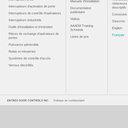
Manuels d'installation
rédacteurs
Interrupteurs d'activation de porte
descriptifs
Documentation
publicitaire
Interrupteurs de contrôle d'opérateurs
Connexion
Vidéos
Interrupteurs industriels
S’inscrire
AAADM Training
Outils d'installation et d'entretien
English
Schedule
Pièces de rechange d'opérateurs de
Français
Listes de prix
portes
Puissance admissible
Relais et minuteries
Systèmes de contrôle d'accès
Verrous électrifiés
ENTREX DOOR CONTROLS INC.
Politique de confidentialité