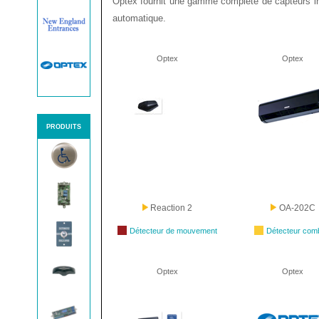
Optex fournit une gamme complète de capteurs infr
automatique.
Optex
Optex
PRODUITS
Reaction 2
OA-202C
Détecteur de mouvement
Détecteur com
Optex
Optex