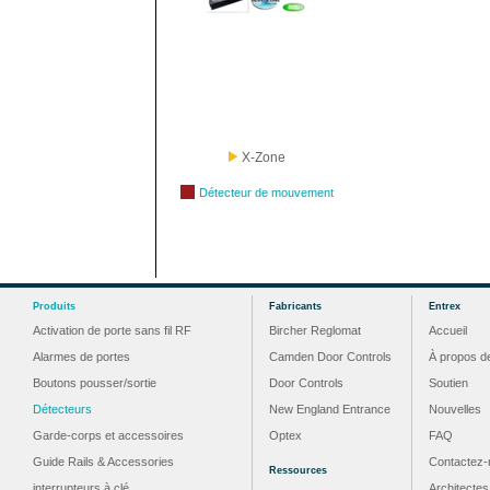
X-Zone
Détecteur de mouvement
Produits
Fabricants
Entrex
Activation de porte sans fil RF
Bircher Reglomat
Accueil
Alarmes de portes
Camden Door Controls
À propos d
Boutons pousser/sortie
Door Controls
Soutien
Détecteurs
New England Entrance
Nouvelles
Garde-corps et accessoires
Optex
FAQ
Guide Rails & Accessories
Contactez-
Ressources
interrupteurs à clé
Architectes