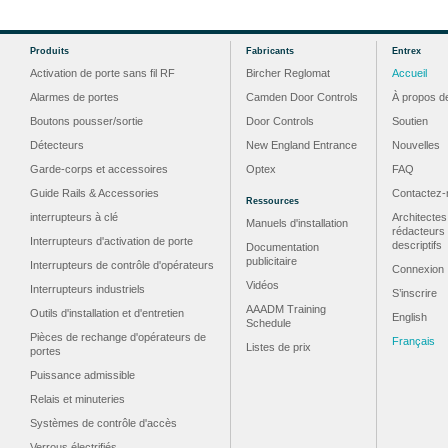
Produits
Fabricants
Entrex
Activation de porte sans fil RF
Bircher Reglomat
Accueil
Alarmes de portes
Camden Door Controls
À propos d
Boutons pousser/sortie
Door Controls
Soutien
Détecteurs
New England Entrance
Nouvelles
Garde-corps et accessoires
Optex
FAQ
Guide Rails & Accessories
Contactez-
Ressources
interrupteurs à clé
Architectes
Manuels d'installation
rédacteurs
Interrupteurs d'activation de porte
descriptifs
Documentation
publicitaire
Interrupteurs de contrôle d'opérateurs
Connexion
Vidéos
Interrupteurs industriels
S’inscrire
AAADM Training
Outils d'installation et d'entretien
English
Schedule
Pièces de rechange d'opérateurs de
Français
Listes de prix
portes
Puissance admissible
Relais et minuteries
Systèmes de contrôle d'accès
Verrous électrifiés