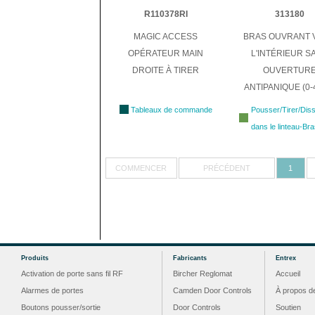
R110378RI
313180
MAGIC ACCESS
BRAS OUVRANT 
OPÉRATEUR MAIN
L'INTÉRIEUR S
DROITE À TIRER
OUVERTUR
ANTIPANIQUE (0-
Tableaux de commande
Pousser/Tirer/Dis
dans le linteau-Br
COMMENCER
PRÉCÉDENT
1
Produits
Fabricants
Entrex
Activation de porte sans fil RF
Bircher Reglomat
Accueil
Alarmes de portes
Camden Door Controls
À propos d
Boutons pousser/sortie
Door Controls
Soutien