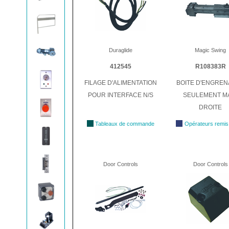
Duraglide
Magic Swing
412545
R108383R
FILAGE D'ALIMENTATION
BOITE D'ENGRE
POUR INTERFACE N/S
SEULEMENT M
DROITE
Tableaux de commande
Opérateurs remis
Door Controls
Door Controls