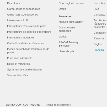
Détecteurs
New England Entrance
Nouvelles
Garde-corps et accessoires
Optex
FAQ
Guide Rails & Accessories
Contactez-
Ressources
interrupteurs à clé
Architectes
Manuels d'installation
rédacteurs
Interrupteurs d'activation de porte
descriptifs
Documentation
publicitaire
Interrupteurs de contrôle d'opérateurs
Connexion
Vidéos
Interrupteurs industriels
S’inscrire
AAADM Training
Outils d'installation et d'entretien
English
Schedule
Pièces de rechange d'opérateurs de
Français
Listes de prix
portes
Puissance admissible
Relais et minuteries
Systèmes de contrôle d'accès
Verrous électrifiés
ENTREX DOOR CONTROLS INC.
Politique de confidentialité