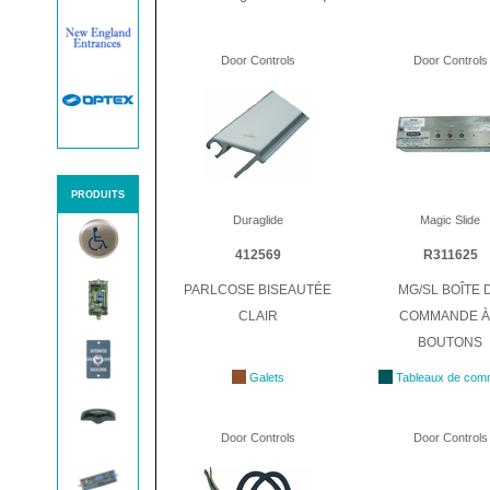
Door Controls
Door Controls
PRODUITS
Duraglide
Magic Slide
412569
R311625
PARLCOSE BISEAUTÉE
MG/SL BOÎTE 
CLAIR
COMMANDE À
BOUTONS
Galets
Tableaux de co
Door Controls
Door Controls