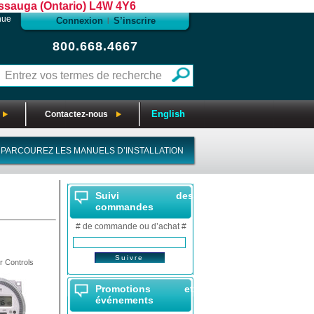
sauga (Ontario) L4W 4Y6
nue
Connexion
S’inscrire
|
800.668.4667
English
Contactez-nous
PARCOUREZ LES MANUELS D’INSTALLATION
Suivi des
commandes
# de commande ou d’achat #
 Controls
Promotions et
événements