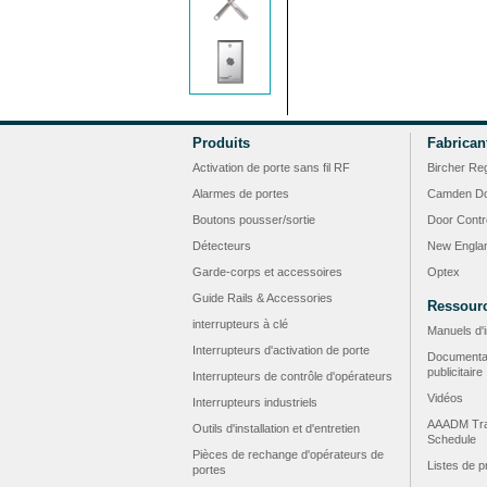
Produits
Fabrican
Activation de porte sans fil RF
Bircher Re
Alarmes de portes
Camden Do
Boutons pousser/sortie
Door Contr
Détecteurs
New Engla
Garde-corps et accessoires
Optex
Guide Rails & Accessories
Ressour
interrupteurs à clé
Manuels d'i
Interrupteurs d'activation de porte
Documenta
publicitaire
Interrupteurs de contrôle d'opérateurs
Vidéos
Interrupteurs industriels
AAADM Tra
Outils d'installation et d'entretien
Schedule
Pièces de rechange d'opérateurs de
Listes de p
portes