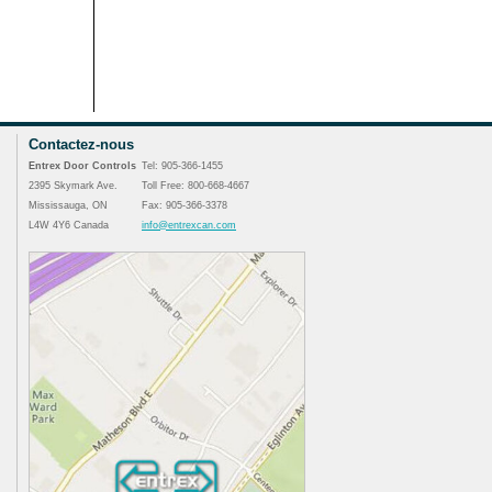
Contactez-nous
Entrex Door Controls
Tel: 905-366-1455
2395 Skymark Ave.
Toll Free: 800-668-4667
Mississauga, ON
Fax: 905-366-3378
L4W 4Y6 Canada
info@entrexcan.com