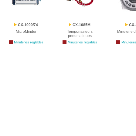
CX-1000/74
CX-1085M
CX-
MicroMinder
Temporisateurs
Minuterie d
pneumatiques
Minuteries réglables
Minuteries réglables
Minuteries