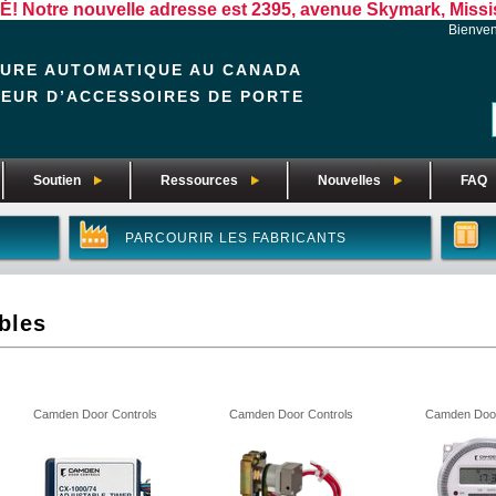
otre nouvelle adresse est 2395, avenue Skymark, Missis
Bienve
EURE AUTOMATIQUE AU CANADA
TEUR D’ACCESSOIRES DE PORTE
Soutien
Ressources
Nouvelles
FAQ
PARCOURIR LES FABRICANTS
bles
Camden Door Controls
Camden Door Controls
Camden Door