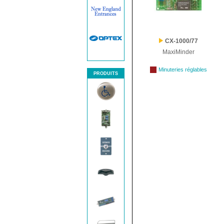
CX-1000/77
MaxiMinder
Minuteries réglables
PRODUITS