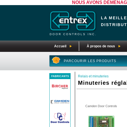
NOUS AVONS DÉMÉNAGÉ! N
LA MEILL
DISTRIBU
DOOR CONTROLS INC.
Accueil
À propos de nous
PARCOURIR LES PRODUITS
Relais et minuteries
FABRICANTS
Minuteries régla
Camden Door Controls