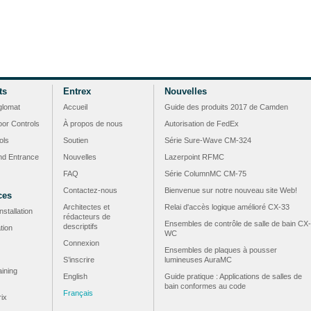
ts
Entrex
Nouvelles
glomat
Accueil
Guide des produits 2017 de Camden
or Controls
À propos de nous
Autorisation de FedEx
ols
Soutien
Série Sure-Wave CM-324
nd Entrance
Nouvelles
Lazerpoint RFMC
FAQ
Série ColumnMC CM-75
Contactez-nous
Bienvenue sur notre nouveau site Web!
ces
Architectes et
Relai d'accès logique amélioré CX-33
nstallation
rédacteurs de
Ensembles de contrôle de salle de bain CX-
descriptifs
tion
WC
Connexion
Ensembles de plaques à pousser
S’inscrire
lumineuses AuraMC
ining
English
Guide pratique : Applications de salles de
bain conformes au code
Français
rix