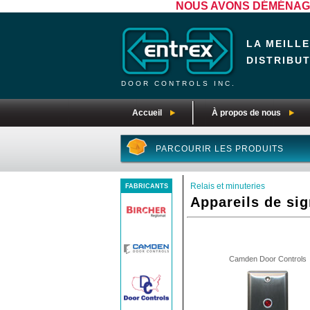
NOUS AVONS DÉMÉNAGÉ! N
LA MEILL
DISTRIBU
DOOR CONTROLS INC.
Accueil
À propos de nous
PARCOURIR LES PRODUITS
Relais et minuteries
FABRICANTS
Appareils de sig
Camden Door Controls