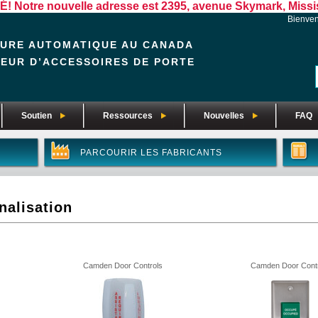
otre nouvelle adresse est 2395, avenue Skymark, Missis
Bienve
EURE AUTOMATIQUE AU CANADA
TEUR D’ACCESSOIRES DE PORTE
Soutien
Ressources
Nouvelles
FAQ
PARCOURIR LES FABRICANTS
nalisation
Camden Door Controls
Camden Door Contr