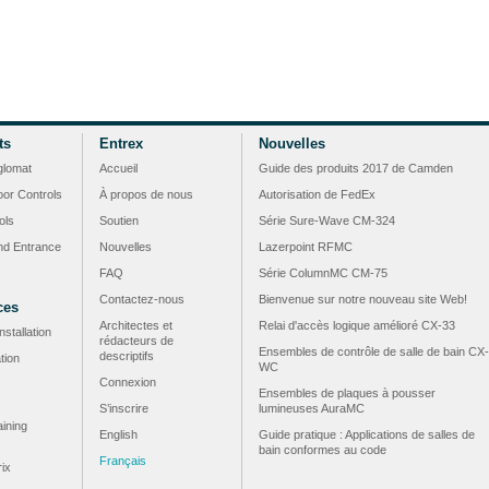
ts
Entrex
Nouvelles
glomat
Accueil
Guide des produits 2017 de Camden
or Controls
À propos de nous
Autorisation de FedEx
ols
Soutien
Série Sure-Wave CM-324
nd Entrance
Nouvelles
Lazerpoint RFMC
FAQ
Série ColumnMC CM-75
Contactez-nous
Bienvenue sur notre nouveau site Web!
ces
Architectes et
Relai d'accès logique amélioré CX-33
nstallation
rédacteurs de
Ensembles de contrôle de salle de bain CX-
descriptifs
tion
WC
Connexion
Ensembles de plaques à pousser
S’inscrire
lumineuses AuraMC
ining
English
Guide pratique : Applications de salles de
bain conformes au code
Français
rix