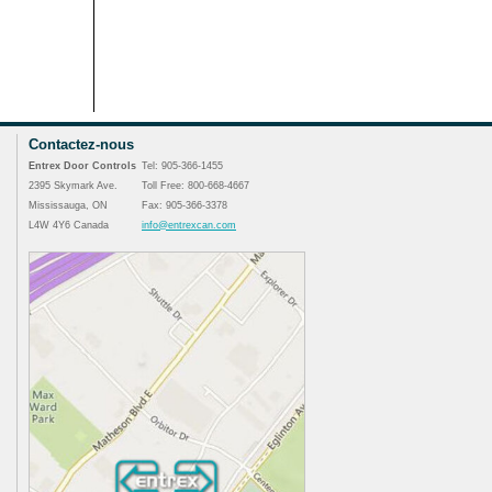
Contactez-nous
Entrex Door Controls
Tel: 905-366-1455
2395 Skymark Ave.
Toll Free: 800-668-4667
Mississauga, ON
Fax: 905-366-3378
L4W 4Y6 Canada
info@entrexcan.com