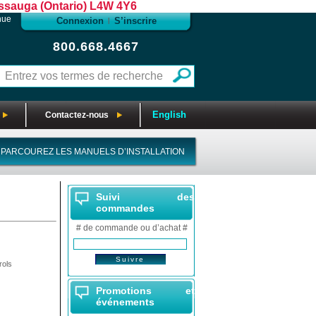
sauga (Ontario) L4W 4Y6
nue
Connexion
S’inscrire
|
800.668.4667
English
Contactez-nous
PARCOUREZ LES MANUELS D’INSTALLATION
Suivi des
commandes
# de commande ou d’achat #
ols
Promotions et
événements