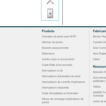
Produits
Fabrican
Activation de porte sans fil RF
Bircher Re
Alarmes de portes
Camden Do
Boutons pousser/sortie
Door Contr
Détecteurs
New Engla
Garde-corps et accessoires
Optex
Guide Rails & Accessories
Ressour
interrupteurs à clé
Manuels d'i
Interrupteurs d'activation de porte
Documenta
publicitaire
Interrupteurs de contrôle d'opérateurs
Vidéos
Interrupteurs industriels
AAADM Tra
Outils d'installation et d'entretien
Schedule
Pièces de rechange d'opérateurs de
Listes de p
portes